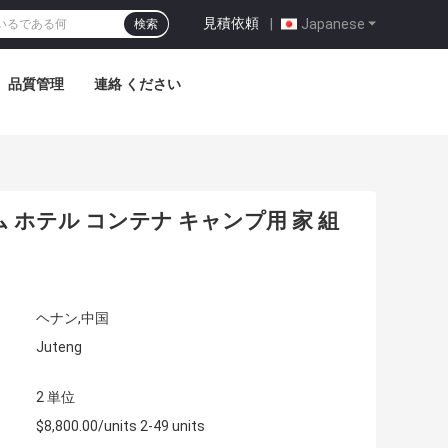
見積依頼
|
Japanese
検索
品質管理
連絡 ください
 ホテル コンテナ キャンプ用 家 組
ヘナン,中国
Juteng
2 単位
$8,800.00/units 2-49 units