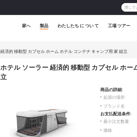
家へ
製品
わたしたち に つい て
工場 ツアー
 経済的 移動型 カプセル ホーム ホテル コンテナ キャンプ用 家 組立
ホテル ソーラー 経済的 移動型 カプセル ホーム
立
商品の詳細:
起源の場所:
ブランド名:
お支払配送条件:
最小注文数量:
価格: