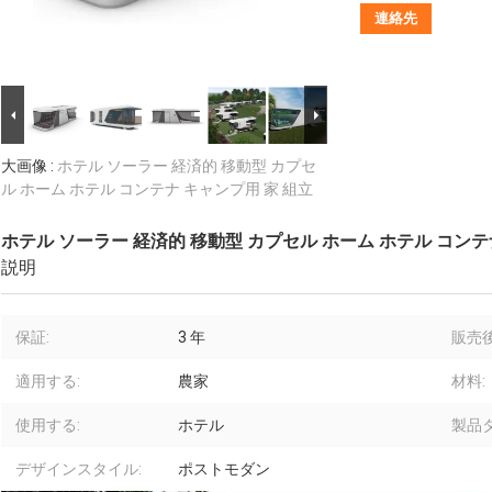
連絡先
大画像 :
ホテル ソーラー 経済的 移動型 カプセ
ル ホーム ホテル コンテナ キャンプ用 家 組立
ホテル ソーラー 経済的 移動型 カプセル ホーム ホテル コンテ
説明
保証:
3 年
販売
適用する:
農家
材料:
使用する:
ホテル
製品タ
デザインスタイル:
ポストモダン