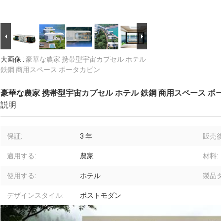
大画像 :
豪華な農家 携帯型宇宙カプセル ホテル
鉄鋼 商用スペース ポータカビン
豪華な農家 携帯型宇宙カプセル ホテル 鉄鋼 商用スペース ポ
説明
保証:
3 年
販売
適用する:
農家
材料:
使用する:
ホテル
製品タ
デザインスタイル:
ポストモダン