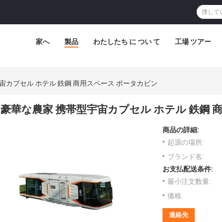
家へ
製品
わたしたち に つい て
工場 ツアー
宙カプセル ホテル 鉄鋼 商用スペース ポータカビン
豪華な農家 携帯型宇宙カプセル ホテル 鉄鋼 
商品の詳細:
起源の場所:
ブランド名:
お支払配送条件:
最小注文数量:
価格:
連絡先