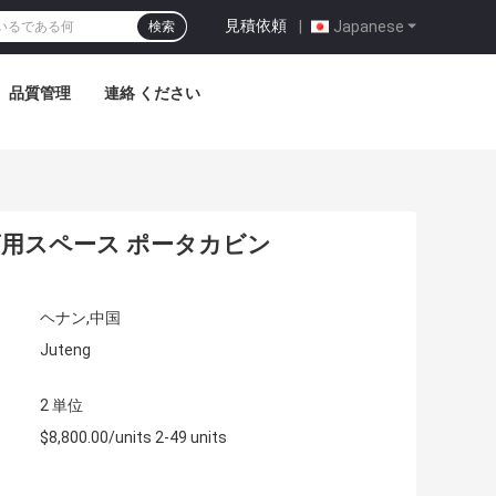
見積依頼
|
Japanese
検索
品質管理
連絡 ください
商用スペース ポータカビン
ヘナン,中国
Juteng
2 単位
$8,800.00/units 2-49 units