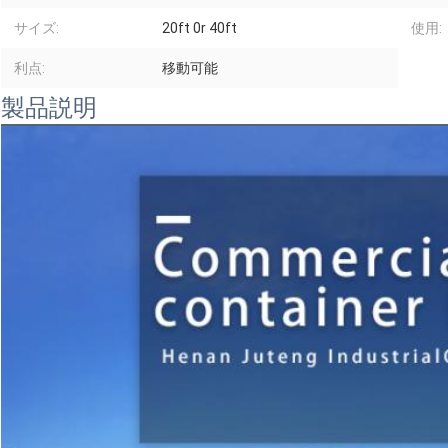
サイズ:
20ft 0r 40ft
使用:
利点:
移動可能
製品説明