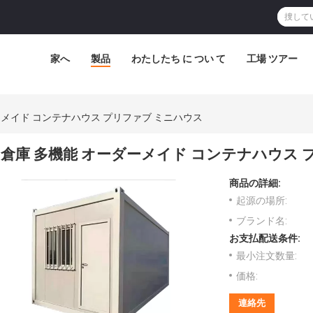
家へ
製品
わたしたち に つい て
工場 ツアー
ーメイド コンテナハウス プリファブ ミニハウス
倉庫 多機能 オーダーメイド コンテナハウス 
商品の詳細:
起源の場所:
ブランド名:
お支払配送条件:
最小注文数量:
価格:
連絡先