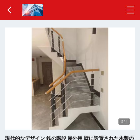
3
/
4
現代的なデザイン 鉄の階段 屋外用 壁に設置された木製の