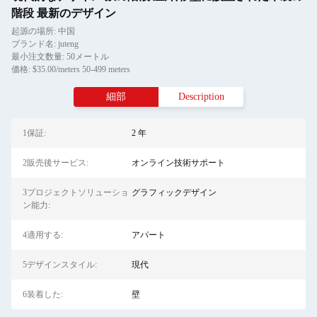
階段 最新のデザイン
起源の場所: 中国
ブランド名: juteng
最小注文数量: 50メートル
価格: $35.00/meters 50-499 meters
細部
Description
1保証:
2 年
2販売後サービス:
オンライン技術サポート
3プロジェクトソリューショ
グラフィックデザイン
ン能力:
4適用する:
アパート
5デザインスタイル:
現代
6装着した:
壁