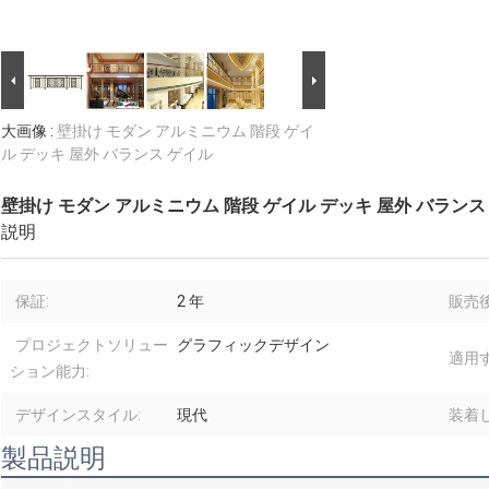
大画像 :
壁掛け モダン アルミニウム 階段 ゲイ
ル デッキ 屋外 バランス ゲイル
壁掛け モダン アルミニウム 階段 ゲイル デッキ 屋外 バランス
説明
保証:
2 年
販売
プロジェクトソリュー
グラフィックデザイン
適用す
ション能力:
デザインスタイル:
現代
装着し
製品説明