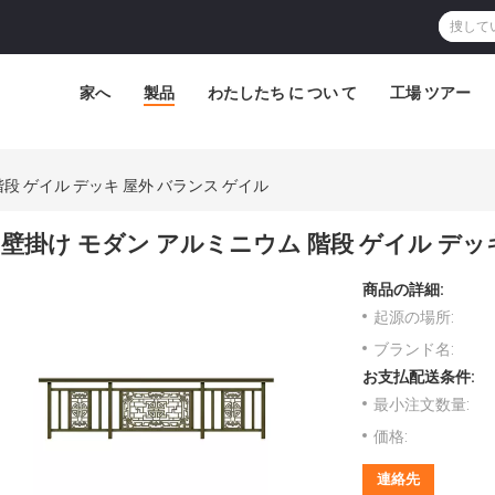
家へ
製品
わたしたち に つい て
工場 ツアー
段 ゲイル デッキ 屋外 バランス ゲイル
壁掛け モダン アルミニウム 階段 ゲイル デッ
商品の詳細:
起源の場所:
ブランド名:
お支払配送条件:
最小注文数量:
価格:
連絡先