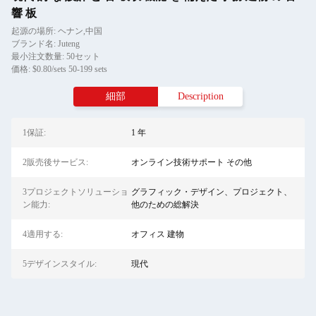
響 板
起源の場所: ヘナン,中国
ブランド名: Juteng
最小注文数量: 50セット
価格: $0.80/sets 50-199 sets
細部
Description
1保証:
1 年
2販売後サービス:
オンライン技術サポート その他
3プロジェクトソリューショ
グラフィック・デザイン、プロジェクト、
ン能力:
他のための総解決
4適用する:
オフィス 建物
5デザインスタイル:
現代