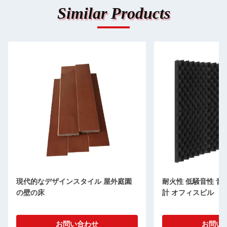
Similar Products
現代的なデザインスタイル 屋外庭園
耐火性 低騒音性 音
の壁の床
計 オフィスビル
お問い合わせ
お問い