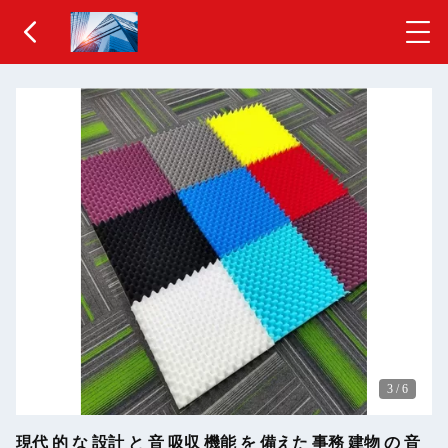
3
/
6
現代 的 な 設計 と 音 吸収 機能 を 備えた 事務 建物 の 音